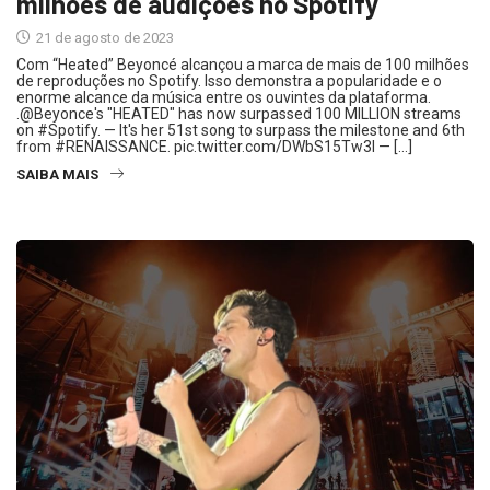
milhões de audições no Spotify
21 de agosto de 2023
Com “Heated” Beyoncé alcançou a marca de mais de 100 milhões
de reproduções no Spotify. Isso demonstra a popularidade e o
enorme alcance da música entre os ouvintes da plataforma.
.@Beyonce's "HEATED" has now surpassed 100 MILLION streams
on #Spotify. — It's her 51st song to surpass the milestone and 6th
from #RENAISSANCE. pic.twitter.com/DWbS15Tw3l — […]
SAIBA MAIS