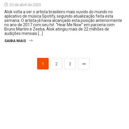
20 de abril de 2023
Alok volta a ser o artista brasileiro mais ouvido do mundo no
aplicativo de música Spotify, segundo atualização feita esta
semana. O artista já havia alcançado esta posição anteriormente
no ano de 2017 com seu hit “Hear Me Now” em parceria com
Bruno Martini e Zeeba. Alok atingiu mais de 22 milhões de
audições mensais […]
SAIBA MAIS
1
2
3