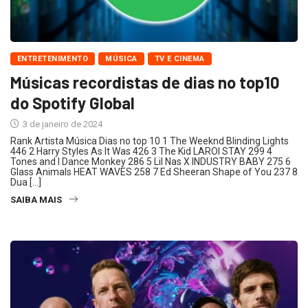
ENTRETENIMENTO
MÚSICA
TV E CINEMA
Músicas recordistas de dias no top10
do Spotify Global
3 de janeiro de 2024
Rank Artista Música Dias no top 10 1 The Weeknd Blinding Lights
446 2 Harry Styles As It Was 426 3 The Kid LAROI STAY 299 4
Tones and I Dance Monkey 286 5 Lil Nas X INDUSTRY BABY 275 6
Glass Animals HEAT WAVES 258 7 Ed Sheeran Shape of You 237 8
Dua […]
SAIBA MAIS