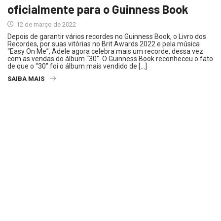
oficialmente para o Guinness Book
12 de março de 2022
Depois de garantir vários recordes no Guinness Book, o Livro dos
Recordes, por suas vitórias no Brit Awards 2022 e pela música
“Easy On Me”, Adele agora celebra mais um recorde, dessa vez
com as vendas do álbum “30”. O Guinness Book reconheceu o fato
de que o “30” foi o álbum mais vendido de […]
SAIBA MAIS