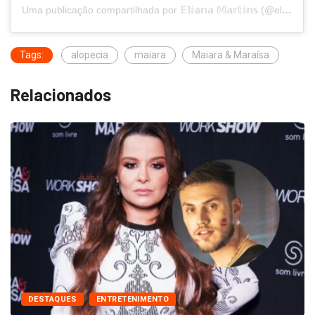
Uma publicação compartilhada por 𝔼𝕝𝕚𝕒𝕟𝕒 𝕄𝕒𝕣𝕥𝕚𝕟𝕤 (@eliana.martins.vitrinedamulher)
Tags:
alopecia
maiara
Maiara & Maraísa
Relacionados
DESTAQUES
ENTRETENIMENTO