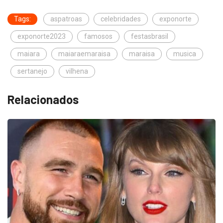
Tags:
aspatroas
celebridades
exponorte
exponorte2023
famosos
festasbrasil
maiara
maiaraemaraisa
maraisa
musica
sertanejo
vilhena
Relacionados