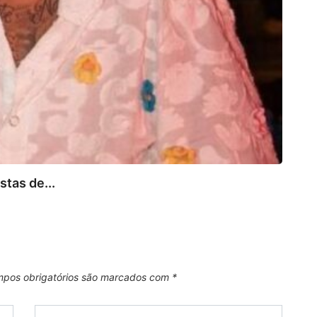
FA
tas de...
Travi
7 de 
pos obrigatórios são marcados com
*