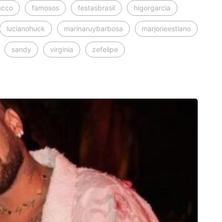
ecco
famosos
festasbrasil
higorgarcia
lucianohuck
marinaruybarbosa
marjorieestiano
sandy
virginia
zefelipe