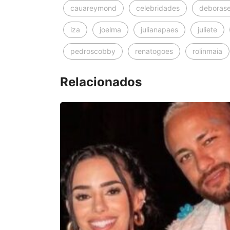
cauareymond
celebridades
deboras
iza
joelma
julianapaes
juliete
pedroscobby
renatogoes
rolinmaia
Relacionados