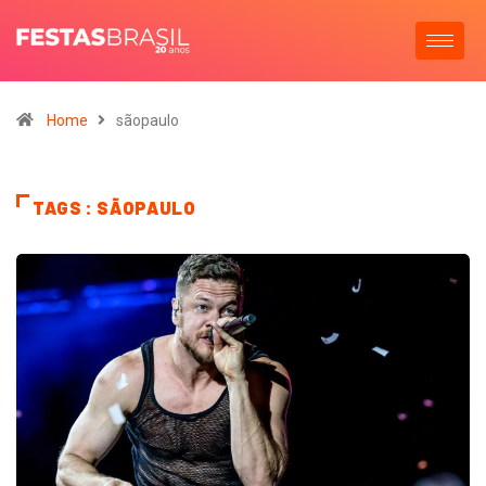
Home
sãopaulo
TAGS : SÃOPAULO