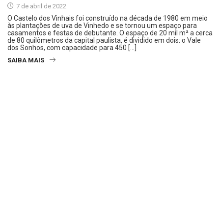
7 de abril de 2022
O Castelo dos Vinhais foi construído na década de 1980 em meio
às plantações de uva de Vinhedo e se tornou um espaço para
casamentos e festas de debutante. O espaço de 20 mil m² a cerca
de 80 quilômetros da capital paulista, é dividido em dois: o Vale
dos Sonhos, com capacidade para 450 […]
SAIBA MAIS