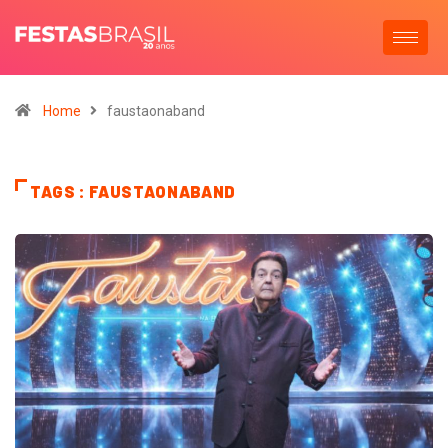
Home
faustaonaband
TAGS : FAUSTAONABAND