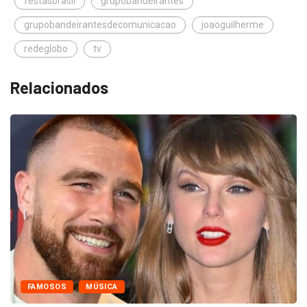
festasbrasil
grupobandeirantes
grupobandeirantesdecomunicacao
joaoguilherme
redeglobo
tv
Relacionados
FAMOSOS
MÚSICA