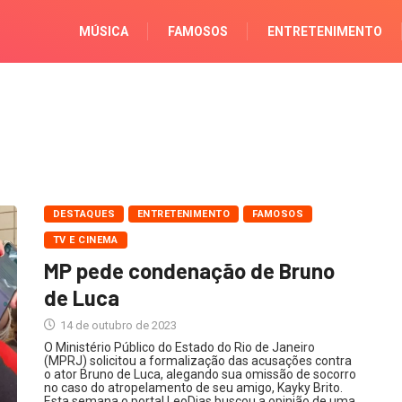
MÚSICA
FAMOSOS
ENTRETENIMENTO
DESTAQUES
ENTRETENIMENTO
FAMOSOS
TV E CINEMA
MP pede condenação de Bruno
de Luca
14 de outubro de 2023
O Ministério Público do Estado do Rio de Janeiro
(MPRJ) solicitou a formalização das acusações contra
o ator Bruno de Luca, alegando sua omissão de socorro
no caso do atropelamento de seu amigo, Kayky Brito.
Esta semana o portal LeoDias buscou a opinião de uma