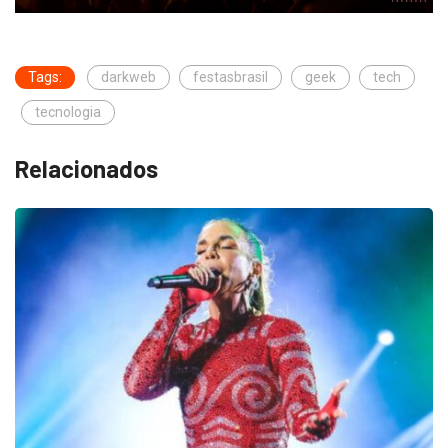
Tags:
darkweb
festasbrasil
geek
tech
tecnologia
Relacionados