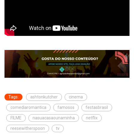
Tags:
ashtonkutcher
cinema
comediaromantica
famosos
festasbrasil
FILME
nasuacasaounaminha
netflix
reesewitherspoon
tv