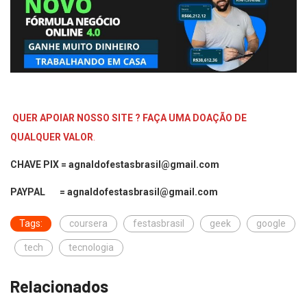
QUER APOIAR NOSSO SITE ? FAÇA UMA DOAÇÃO DE
QUALQUER VALOR
.
CHAVE PIX = agnaldofestasbrasil@gmail.com
PAYPAL = agnaldofestasbrasil@gmail.com
Tags:
coursera
festasbrasil
geek
google
tech
tecnologia
Relacionados