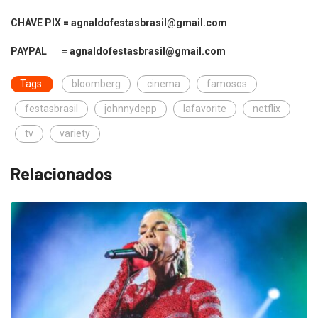
CHAVE PIX = agnaldofestasbrasil@gmail.com
PAYPAL = agnaldofestasbrasil@gmail.com
Tags:
bloomberg
cinema
famosos
festasbrasil
johnnydepp
lafavorite
netflix
tv
variety
Relacionados