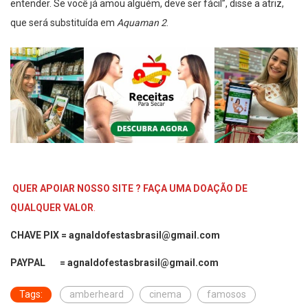
entender. Se você já amou alguém, deve ser fácil”, disse a atriz,
que será substituída em
Aquaman 2
.
QUER APOIAR NOSSO SITE ? FAÇA UMA DOAÇÃO DE
QUALQUER VALOR
.
CHAVE PIX = agnaldofestasbrasil@gmail.com
PAYPAL = agnaldofestasbrasil@gmail.com
Tags:
amberheard
cinema
famosos