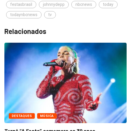
festasbrasil
johnnydepp
nbcnews
today
todaynbcnews
tv
Relacionados
DESTAQUES
MÚSICA