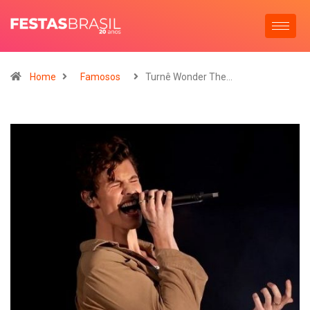
Home
Famosos
Turnê Wonder The…