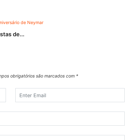
DES
tas de...
Turnê
7 de 
pos obrigatórios são marcados com
*