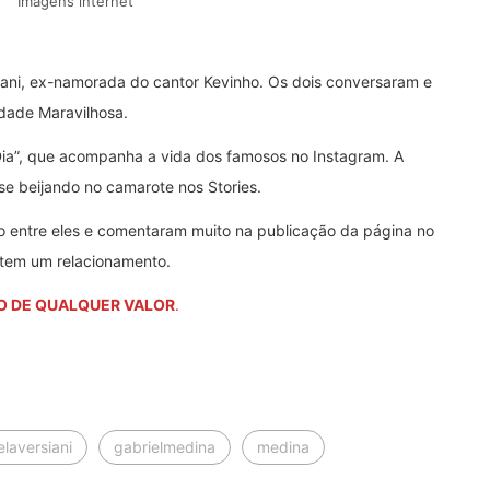
Imagens internet
rsiani, ex-namorada do cantor Kevinho. Os dois conversaram e
dade Maravilhosa.
 Dia”, que acompanha a vida dos famosos no Instagram. A
se beijando no camarote nos Stories.
jão entre eles e comentaram muito na publicação da página no
atem um relacionamento.
O DE QUALQUER VALOR
.
elaversiani
gabrielmedina
medina