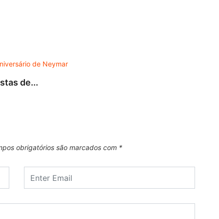
DES
tas de...
Turnê
7 de 
pos obrigatórios são marcados com
*