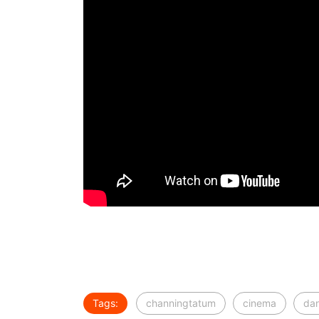
Tags:
channingtatum
cinema
dan