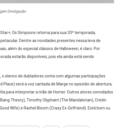
gem Divulgação
Star+, Os Simpsons retorna para sua 33ª temporada,
etacular. Dentre as novidades presentes nessa leva de
is, além do especial clássico de Halloween, é claro. Por
rada estarão disponíveis, pois ela ainda está sendo
, o elenco de dubladores conta com algumas participações
od Place) será a voz cantada de Marge no episódio de abertura,
olta para interpretar a mãe de Homer. Outros atores convidados
g Bang Theory), Timothy Olyphant (The Mandalorian), Cristin
Good Wife) e Rachel Bloom (Crazy Ex-Girlfriend). Está bom ou