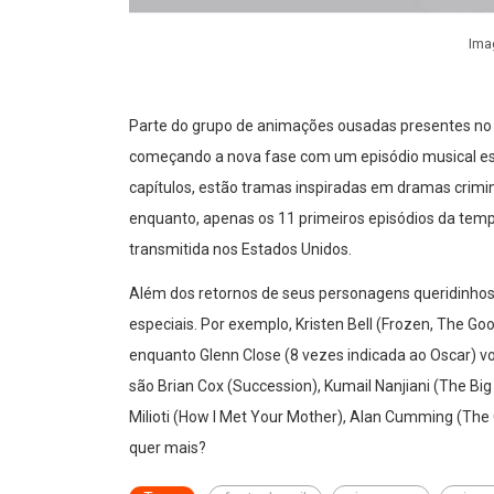
Ima
Parte do grupo de animações ousadas presentes no 
começando a nova fase com um episódio musical esp
capítulos, estão tramas inspiradas em dramas crimina
enquanto, apenas os 11 primeiros episódios da tempo
transmitida nos Estados Unidos.
Além dos retornos de seus personagens queridinhos
especiais. Por exemplo, Kristen Bell (Frozen, The Go
enquanto Glenn Close (8 vezes indicada ao Oscar) v
são Brian Cox (Succession), Kumail Nanjiani (The Bi
Milioti (How I Met Your Mother), Alan Cumming (The 
quer mais?