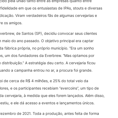
cido pela união tanto entre as empresas quanto entre
idelidade em que os entusiastas de IPAs, stouts e diversas
cação. Viram verdadeiros fãs de algumas cervejarias e
re os amigos.
verbrew, de Santos (SP), decidiu convocar seus clientes
maio do ano passado. O objetivo principal era captar
da fábrica própria, no próprio município. “Era um sonho
tos, um dos fundadores da Everbrew. “Mas optamos por
distribuição.” A estratégia deu certo. A cervejaria ficou
quando a campanha entrou no ar, a procura foi grande.
foi de cerca de R$ 4 milhões, e 25% do total veio da
res, e os participantes recebiam “evercoins”, um tipo de
a cervejaria, à medida que eles forem lançados. Além disso,
estiu, e ele dá acesso a eventos e lançamentos únicos.
 dezembro de 2021. Toda a produção, antes feita de forma