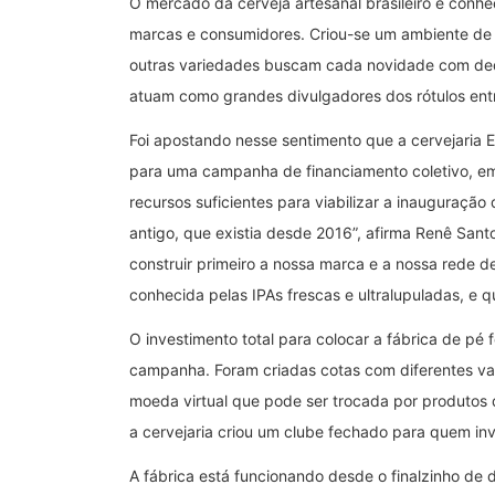
O mercado da cerveja artesanal brasileiro é conhe
marcas e consumidores. Criou-se um ambiente de f
outras variedades buscam cada novidade com dedi
atuam como grandes divulgadores dos rótulos ent
Foi apostando nesse sentimento que a cervejaria E
para uma campanha de financiamento coletivo, em 
recursos suficientes para viabilizar a inauguração 
antigo, que existia desde 2016”, afirma Renê San
construir primeiro a nossa marca e a nossa rede de 
conhecida pelas IPAs frescas e ultralupuladas, e 
O investimento total para colocar a fábrica de pé 
campanha. Foram criadas cotas com diferentes valo
moeda virtual que pode ser trocada por produtos d
a cervejaria criou um clube fechado para quem inv
A fábrica está funcionando desde o finalzinho de