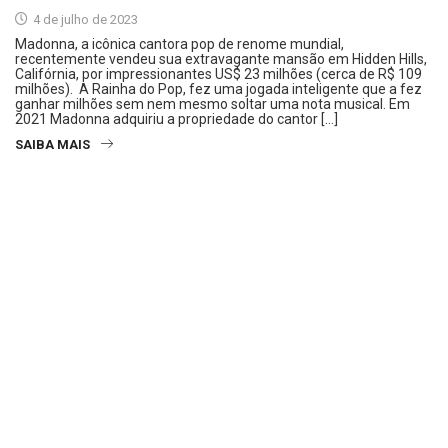
4 de julho de 2023
Madonna, a icônica cantora pop de renome mundial,
recentemente vendeu sua extravagante mansão em Hidden Hills,
Califórnia, por impressionantes US$ 23 milhões (cerca de R$ 109
milhões). A Rainha do Pop, fez uma jogada inteligente que a fez
ganhar milhões sem nem mesmo soltar uma nota musical. Em
2021 Madonna adquiriu a propriedade do cantor […]
SAIBA MAIS