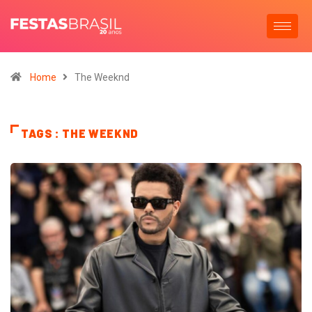
Home
The Weeknd
TAGS : THE WEEKND