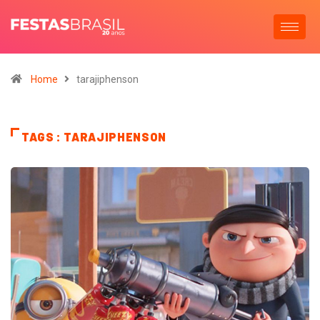
Home
tarajiphenson
TAGS : TARAJIPHENSON