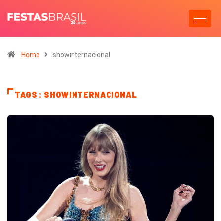
Home
showinternacional
TAGS : SHOWINTERNACIONAL