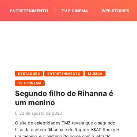
ENTRETENIMENTO
TV E CINEMA
WEB STORIES
DESTAQUES
ENTRETENIMENTO
MÚSICA
TV E CINEMA
Segundo filho de Rihanna é
um menino
22 de agosto de 2023
O site de celebridades TMZ revela que o segundo
filho da cantora Rihanna e do Rapper A$AP Rocky é
um menino, e o mistério do nome com a letra “R”