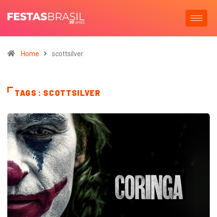
Home
scottsilver
TAGS : SCOTTSILVER