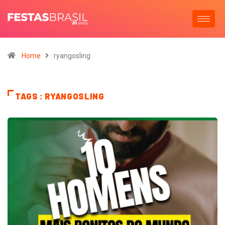
Home
ryangosling
TAGS : RYANGOSLING