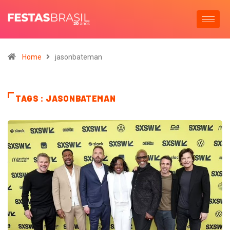
Home
jasonbateman
TAGS : JASONBATEMAN