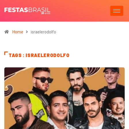
Home
israelerodolfo
TAGS : ISRAELERODOLFO