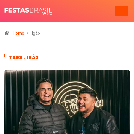
Home
Igão
TAGS : IGÃO