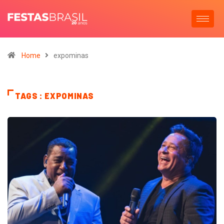
Home
expominas
TAGS : EXPOMINAS