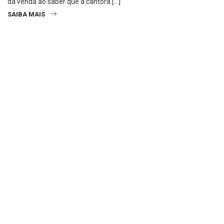
da venda ao saber que a cantora […]
SAIBA MAIS