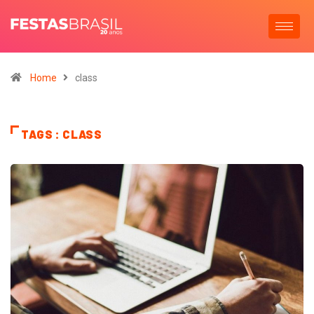
Home
class
TAGS : CLASS