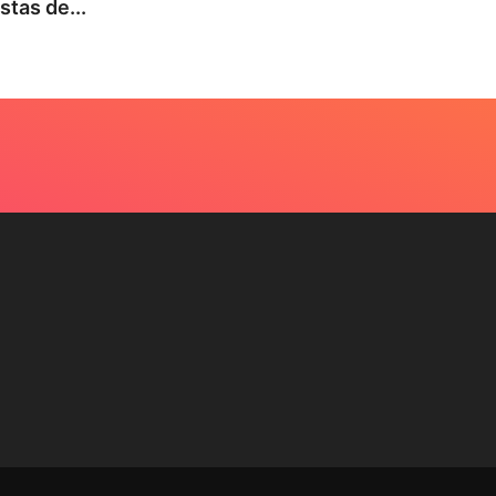
tas de...
Turnê
7 de 