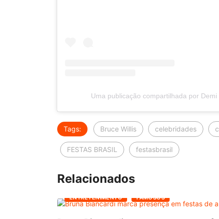
Uma publicação compartilhada por Dem
Tags:
Bruce Willis
celebridades
c
FESTAS BRASIL
festasbrasil
Relacionados
ENTRETENIMENTO
FAMOSOS