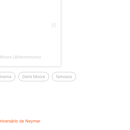
i Moore (@demimoore)
inema
Demi Moore
famosos
DES