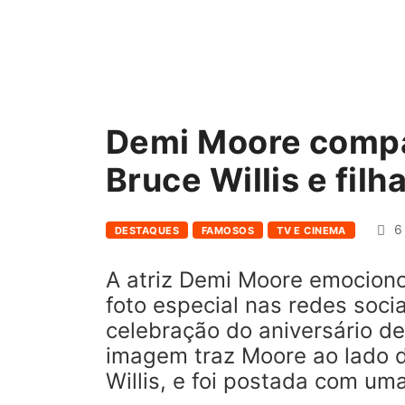
Demi Moore compa
Bruce Willis e filh
6 
DESTAQUES
FAMOSOS
TV E CINEMA
A atriz Demi Moore emociono
foto especial nas redes soc
celebração do aniversário de 
imagem traz Moore ao lado d
Willis, e foi postada com u