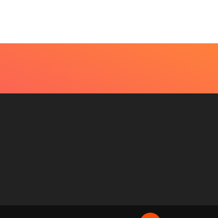
 “A Festa” comemora os 30 anos...
fevereiro de 2024