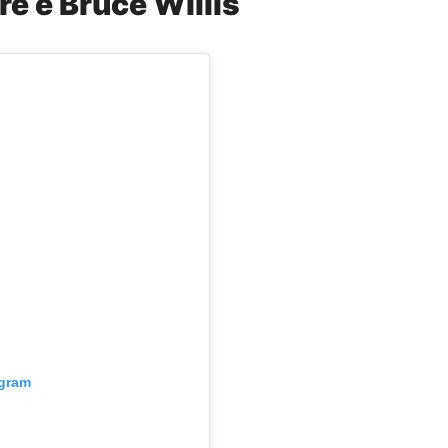
e e Bruce Willis
agram