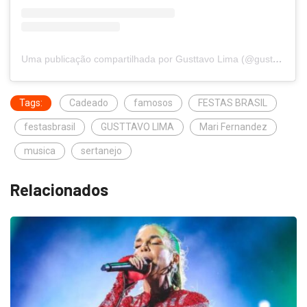
Uma publicação compartilhada por Gusttavo Lima (@gusttavolima)
Tags:
Cadeado
famosos
FESTAS BRASIL
festasbrasil
GUSTTAVO LIMA
Mari Fernandez
musica
sertanejo
Relacionados