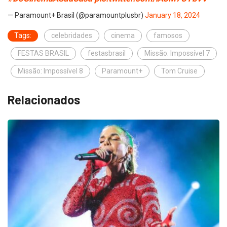
— Paramount+ Brasil (@paramountplusbr)
January 18, 2024
Tags:
celebridades
cinema
famosos
FESTAS BRASIL
festasbrasil
Missão: Impossível 7
Missão: Impossível 8
Paramount+
Tom Cruise
Relacionados