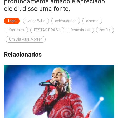
profundamente amado e apreciado
ele é”, disse uma fonte.
Tags:
Bruce Willis
celebridades
cinema
famosos
FESTAS BRASIL
festasbrasil
netflix
Um Dia Para Morrer
Relacionados