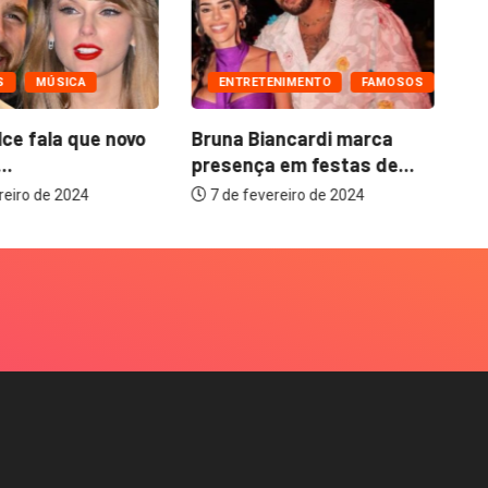
S
MÚSICA
ENTRETENIMENTO
FAMOSOS
lce fala que novo
Bruna Biancardi marca
Tu
..
presença em festas de...
os
reiro de 2024
7 de fevereiro de 2024