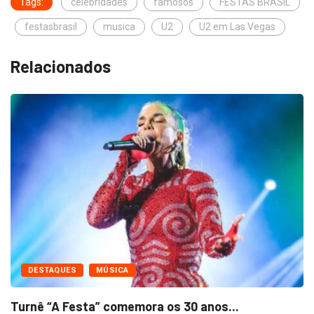
Tags:
celebridades
famosos
FESTAS BRASIL
festasbrasil
musica
U2
U2 em Las Vegas
Relacionados
FAMOSOS
MÚSICA
s...
Travis Kelce fala que novo álbum de.