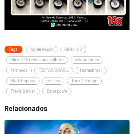
Tags:
Apple Music
Blink-182
Blink-182 revela novo álbum
celebridades
famosos
FESTAS BRASIL
festasbrasil
Mark Hoppus
musica
Tom DeLonge
Travis Barker
Zane Lowe
Relacionados