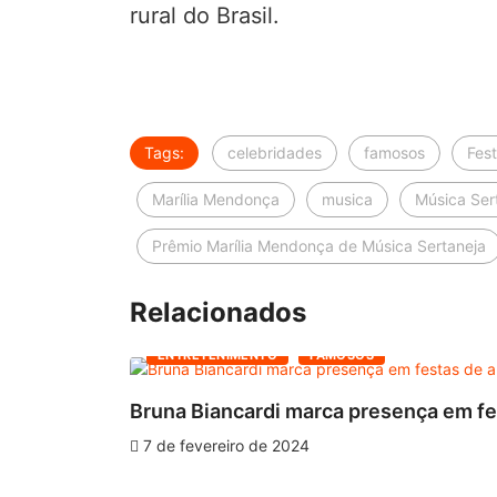
rural do Brasil.
Tags:
celebridades
famosos
Fest
Marília Mendonça
musica
Música Ser
Prêmio Marília Mendonça de Música Sertaneja
Relacionados
ENTRETENIMENTO
FAMOSOS
Bruna Biancardi marca presença em fes
7 de fevereiro de 2024