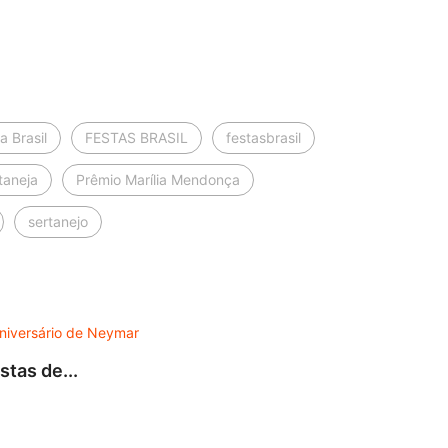
a Brasil
FESTAS BRASIL
festasbrasil
taneja
Prêmio Marília Mendonça
sertanejo
DES
tas de...
Turnê
7 de 