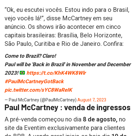
“Ok, eu escutei vocês. Estou indo para o Brasil,
vejo vocês lá!”, disse McCartney em seu
anúncio. Os shows irão acontecer em cinco
capitais brasileiras: Brasília, Belo Horizonte,
São Paulo, Curitiba e Rio de Janeiro. Confira:
Come to Brazil? Claro!
Paul will be 'Back in Brazil' in November and December
2023!
https://t.co/KhK4WK8Wlr
#PaulMcCartneyGotBack
pic.twitter.com/sYC8WaReIK
— Paul McCartney (@PaulMcCartney)
August 7, 2023
Paul McCartney : venda de ingressos
A pré-venda começou no dia
8 de agosto,
no
site da Eventim exclusivamente para clientes