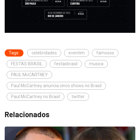
Tags:
celebridades
eventim
famosos
FESTAS BRASIL
festasbrasil
musica
PAUL McCARTNEY
Paul McCartney anuncia cinco shows no Brasil
Paul McCartney no Brasil
twitter
Relacionados