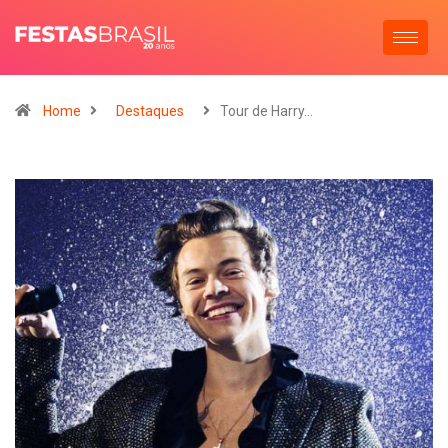
Home
Destaques
Tour de Harry…