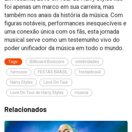
foi apenas um marco em sua carreira, mas
também nos anais da história da música. Com
figuras notáveis, performances inesquecíveis e
uma conexão única com os fãs, esta jornada
musical serve como um testemunho vivo do
poder unificador da música em todo o mundo.
Tags:
Billboard Boxscore
celebridades
famosos
FESTAS BRASIL
festasbrasil
Harry Styles
Love On Tour
Love On Tour de Harry Styles
musica
Relacionados