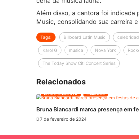
cena da música latina.
Além disso, a cantora foi indicada 
Music, consolidando sua carreira e
Tags:
Billboard Latin Music
celebrida
Karol G
musica
Nova York
Rocke
The Today Show Citi Concert Series
Relacionados
ENTRETENIMENTO
FAMOSOS
Bruna Biancardi marca presença em fes
7 de fevereiro de 2024