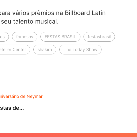
para vários prêmios na Billboard Latin
 seu talento musical.
des
famosos
FESTAS BRASIL
festasbrasil
feller Center
shakira
The Today Show
DES
tas de...
Turnê
7 de 