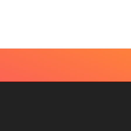
rnê “A Festa” comemora
Travis Kelce fala que novo
 30 anos...
álbum de...
7 de fevereiro de 2024
7 de fevereiro de 2024