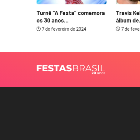
 marca
Turnê “A Festa” comemora
Travis Ke
tas de...
os 30 anos...
álbum de.
2024
7 de fevereiro de 2024
7 de feve