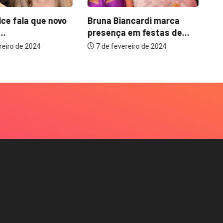
lce fala que novo
Bruna Biancardi marca
Tu
..
presença em festas de...
os
reiro de 2024
7 de fevereiro de 2024