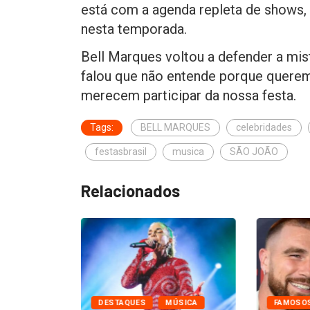
está com a agenda repleta de shows, 
nesta temporada.
Bell Marques voltou a defender a mist
falou que não entende porque querem r
merecem participar da nossa festa.
Tags:
BELL MARQUES
celebridades
festasbrasil
musica
SÃO JOÃO
Relacionados
FAMOSOS
DESTAQUES
MÚSICA
FAMOSO