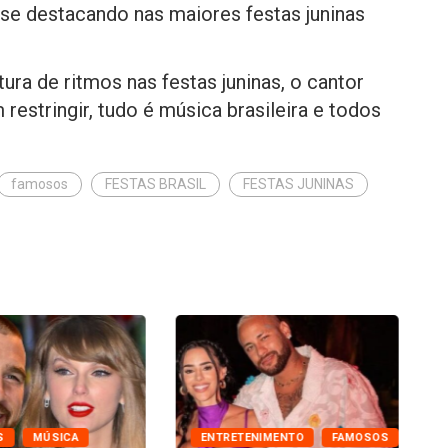
se destacando nas maiores festas juninas
ura de ritmos nas festas juninas, o cantor
estringir, tudo é música brasileira e todos
famosos
FESTAS BRASIL
FESTAS JUNINAS
S
MÚSICA
ENTRETENIMENTO
FAMOSOS