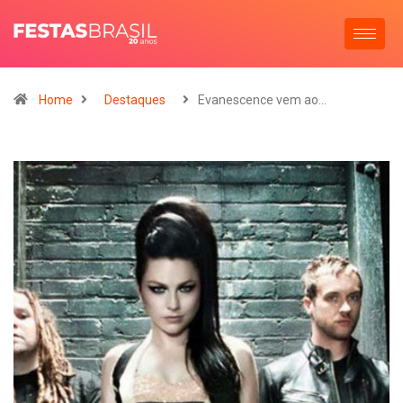
Home
Destaques
Evanescence vem ao…