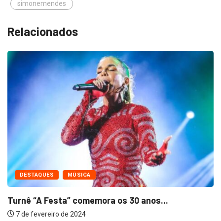
simonemendes
Relacionados
AQUES
MÚSICA
FAMO
“A Festa” comemora os 30 anos...
Travis 
evereiro de 2024
7 de f